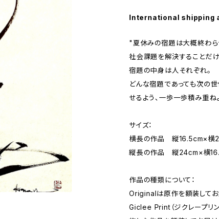
International shipping 
"夏休みの宿題は大概終わら
社会課題を解決することだけ
宿題の中身は人それぞれ。
どんな宿題であっても次の世
せるよう、一歩一歩積み重ねよ
サイズ：
横長の作品 縦16.5cm×横2
縦長の作品 縦24cm×横16.
作品の種類について：
Originalは原作を額装して
Giclee Print（ジクレ