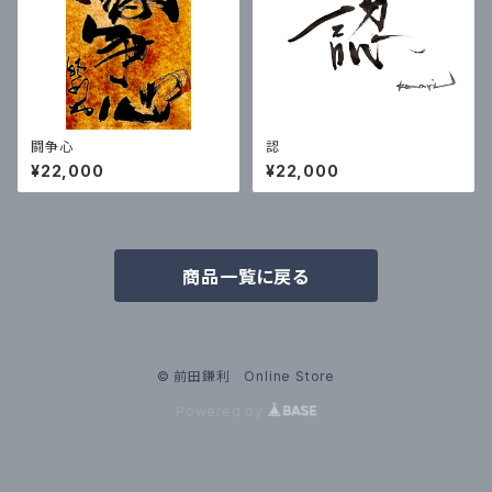
闘争心
認
¥22,000
¥22,000
商品一覧に戻る
© 前田鎌利 Online Store
Powered by