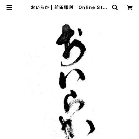
おいらか | 前田鎌利 Online Stor
e