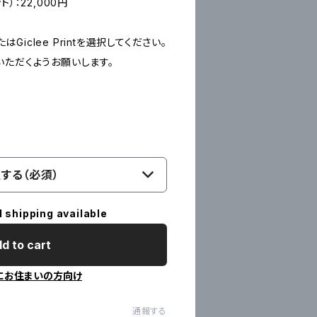
ント）：22,000円
たはGiclee Printを選択してください。
いただくようお願いします。
する（必須）
l shipping available
d to cart
にお住まいの方向け
通報する