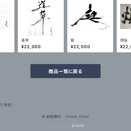
道草
庭
煩悩
¥22,000
¥22,000
¥22
商品一覧に戻る
づく表記
© 前田鎌利 Online Store
Powered by