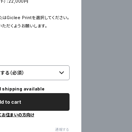
ント）：22,000円
たはGiclee Printを選択してください。
いただくようお願いします。
する（必須）
l shipping available
d to cart
にお住まいの方向け
通報する