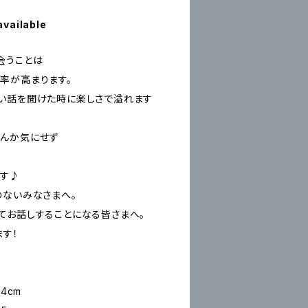
available
会うことは
率が高まります。
い話を聞けた時に楽しさで溢れます
なんか気にせず
ます♪
のないみなさまへ。
てお話しすることになる皆さまへ。
ます！
4cm