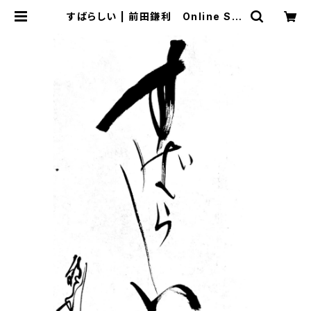
すばらしい | 前田鎌利 Online Sto
re