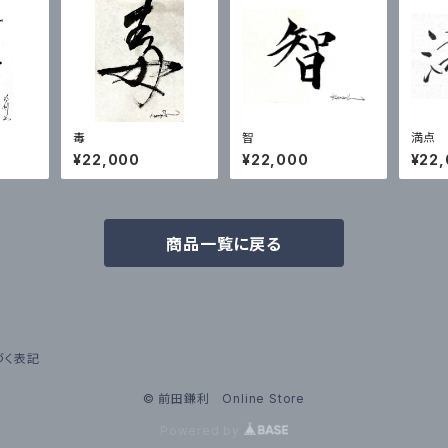
毒
智
満点
¥22,000
¥22,000
¥22
商品一覧に戻る
づく表記
© 前田鎌利 Online Store
Powered by