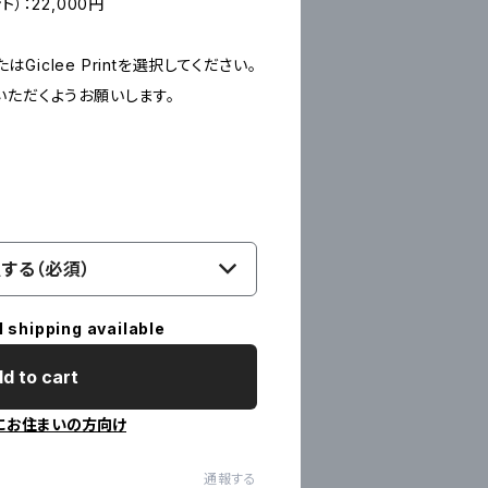
ント）：22,000円
たはGiclee Printを選択してください。
いただくようお願いします。
する（必須）
l shipping available
d to cart
にお住まいの方向け
通報する