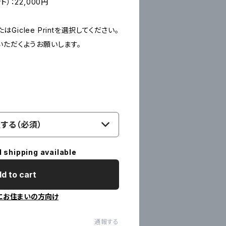
ント）：22,000円
たはGiclee Printを選択してください。
いただくようお願いします。
する（必須）
l shipping available
d to cart
にお住まいの方向け
通報する