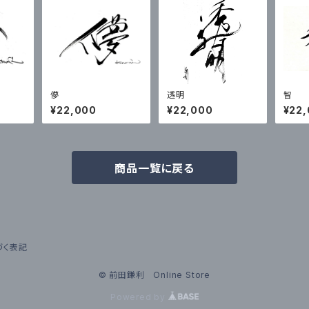
儚
透明
智
¥22,000
¥22,000
¥22
商品一覧に戻る
づく表記
© 前田鎌利 Online Store
Powered by