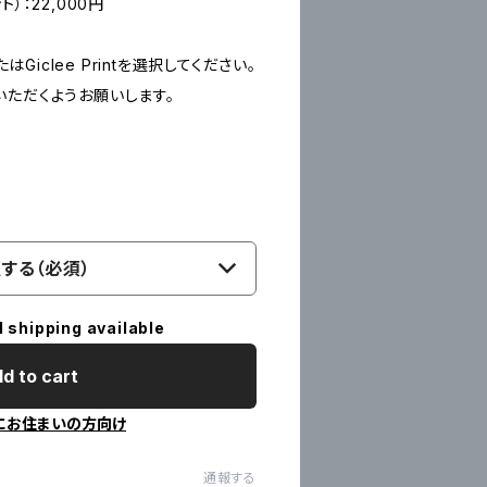
ント）：22,000円
たはGiclee Printを選択してください。
いただくようお願いします。
する（必須）
l shipping available
d to cart
にお住まいの方向け
通報する